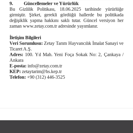
9.
Güncellemeler ve Yürürlük
Bu Gizlilik Politikası, 18.06.2025 tarihinde yürürlüğe
girmiştir. Şirket, gerekli gördüğü hallerde bu politikada
değişiklik yapma hakkını saklı tutar. Güncel versiyon her
zaman
www.zetay.com.tr
adresinde yayımlanır.
İletişim Bilgileri
Veri Sorumlusu:
Zetay Tarım Hayvancılık İmalat Sanayi ve
Ticaret A.Ş.
Adres:
100. Yıl Mah. Yeni Foça Sokak No: 2, Çankaya /
Ankara
E-posta:
info@zetay.com.tr
KEP:
zetaytarim@hs.kep.tr
Telefon:
+90 (312) 446-3525