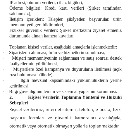
IP adresi, oturum verileri, cihaz bilgileri,
Ödeme bilgileri:
Kredi kartı verileri (Şirket tarafından
saklanmaz),
İletişim içerikleri:
Talepler, şikâyetler, başvurular,
ürün
memnuniyeti geri bildirimleri,
Fiziksel güvenlik verileri:
Şirket merkezini ziyaret etmeniz
durumunda alınan kamera kayıtları.
Toplanan kişisel veriler, aşağıdaki amaçlarla işlenmektedir:
·
Siparişlerin alınması, ürün ve hizmetlerin sunulması,
·
Müşteri memnuniyetinin sağlanması ve satış sonrası destek
faaliyetlerinin yürütülmesi,
·
Müşterilere özel kampanya ve duyuruların iletilmesi (açık
rıza bulunması hâlinde),
·
İlgili mevzuat kapsamındaki yükümlülüklerin yerine
getirilmesi,
·
Bilgi güvenliğinin temini ve sistem altyapısının korunması.
2.
Kişisel Verilerin Toplanma Yöntemi ve Hukuki
Sebepleri
Kişisel verileriniz; internet sitemiz, telefon, e-posta, fiziki
başvuru formları ve güvenlik kameraları aracılığıyla,
otomatik veya otomatik olmayan yollarla toplanmaktadır.