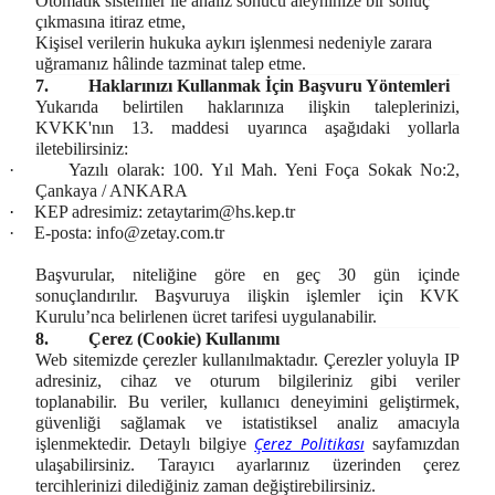
Otomatik sistemler ile analiz sonucu aleyhinize bir sonuç
çıkmasına itiraz etme,
Kişisel verilerin hukuka aykırı işlenmesi nedeniyle zarara
uğramanız hâlinde tazminat talep etme.
7.
Haklarınızı Kullanmak İçin Başvuru Yöntemleri
Yukarıda belirtilen haklarınıza ilişkin taleplerinizi,
KVKK'nın 13. maddesi uyarınca aşağıdaki yollarla
iletebilirsiniz:
·
Yazılı olarak: 100. Yıl Mah. Yeni Foça Sokak No:2,
Çankaya / ANKARA
·
KEP adresimiz:
zetaytarim@hs.kep.tr
·
E-posta:
info@zetay.com.tr
Başvurular, niteliğine göre en geç 30 gün içinde
sonuçlandırılır. Başvuruya ilişkin işlemler için KVK
Kurulu’nca belirlenen ücret tarifesi uygulanabilir.
8.
Çerez (Cookie) Kullanımı
Web sitemizde çerezler kullanılmaktadır. Çerezler yoluyla IP
adresiniz, cihaz ve oturum bilgileriniz gibi veriler
toplanabilir. Bu veriler, kullanıcı deneyimini geliştirmek,
güvenliği sağlamak ve istatistiksel analiz amacıyla
Çerez Politikası
işlenmektedir. Detaylı bilgiye
sayfamızdan
ulaşabilirsiniz. Tarayıcı ayarlarınız üzerinden çerez
tercihlerinizi dilediğiniz zaman değiştirebilirsiniz.