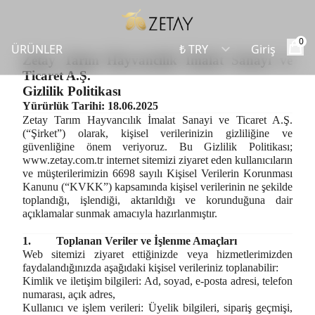
0
ÜRÜNLER
Giriş
Zetay Tarım Hayvancılık İmalat Sanayi ve
Ticaret A.Ş.
Gizlilik Politikası
Yürürlük Tarihi: 18.06.2025
Zetay Tarım Hayvancılık İmalat Sanayi ve Ticaret A.Ş.
(“Şirket”) olarak, kişisel verilerinizin gizliliğine ve
güvenliğine önem veriyoruz. Bu Gizlilik Politikası;
www.zetay.com.tr
internet sitemizi ziyaret eden kullanıcıların
ve müşterilerimizin 6698 sayılı Kişisel Verilerin Korunması
Kanunu (“KVKK”) kapsamında kişisel verilerinin ne şekilde
toplandığı, işlendiği, aktarıldığı ve korunduğuna dair
açıklamalar sunmak amacıyla hazırlanmıştır.
1.
Toplanan Veriler ve İşlenme Amaçları
Web sitemizi ziyaret ettiğinizde veya hizmetlerimizden
faydalandığınızda aşağıdaki kişisel verileriniz toplanabilir:
Kimlik ve iletişim bilgileri:
Ad, soyad, e-posta adresi, telefon
numarası, açık adres,
Kullanıcı ve işlem verileri:
Üyelik bilgileri, sipariş geçmişi,