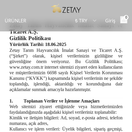
0
ÜRÜNLER
Giriş
Zetay Tarım Hayvancılık İmalat Sanayi ve
Ticaret A.Ş.
Gizlilik Politikası
Yürürlük Tarihi: 18.06.2025
Zetay Tarım Hayvancılık İmalat Sanayi ve Ticaret A.Ş.
(“Şirket”) olarak, kişisel verilerinizin gizliliğine ve
güvenliğine önem veriyoruz. Bu Gizlilik Politikası;
www.zetay.com.tr
internet sitemizi ziyaret eden kullanıcıların
ve müşterilerimizin 6698 sayılı Kişisel Verilerin Korunması
Kanunu (“KVKK”) kapsamında kişisel verilerinin ne şekilde
toplandığı, işlendiği, aktarıldığı ve korunduğuna dair
açıklamalar sunmak amacıyla hazırlanmıştır.
1.
Toplanan Veriler ve İşlenme Amaçları
Web sitemizi ziyaret ettiğinizde veya hizmetlerimizden
faydalandığınızda aşağıdaki kişisel verileriniz toplanabilir:
Kimlik ve iletişim bilgileri:
Ad, soyad, e-posta adresi, telefon
numarası, açık adres,
Kullanıcı ve işlem verileri:
Üyelik bilgileri, sipariş geçmişi,