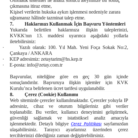
Otomatik sistemler ile analiz sonucu aleyhinize bir sonuç
çıkmasına itiraz etme,
Kişisel verilerin hukuka aykırı işlenmesi nedeniyle zarara
uğramanız hâlinde tazminat talep etme.
7.
Haklarınızı Kullanmak İçin Başvuru Yöntemleri
Yukarıda belirtilen haklarınıza ilişkin taleplerinizi,
KVKK'nın 13. maddesi uyarınca aşağıdaki yollarla
iletebilirsiniz:
·
Yazılı olarak: 100. Yıl Mah. Yeni Foça Sokak No:2,
Çankaya / ANKARA
·
KEP adresimiz:
zetaytarim@hs.kep.tr
·
E-posta:
info@zetay.com.tr
Başvurular, niteliğine göre en geç 30 gün içinde
sonuçlandırılır. Başvuruya ilişkin işlemler için KVK
Kurulu’nca belirlenen ücret tarifesi uygulanabilir.
8.
Çerez (Cookie) Kullanımı
Web sitemizde çerezler kullanılmaktadır. Çerezler yoluyla IP
adresiniz, cihaz ve oturum bilgileriniz gibi veriler
toplanabilir. Bu veriler, kullanıcı deneyimini geliştirmek,
güvenliği sağlamak ve istatistiksel analiz amacıyla
Çerez Politikası
işlenmektedir. Detaylı bilgiye
sayfamızdan
ulaşabilirsiniz. Tarayıcı ayarlarınız üzerinden çerez
tercihlerinizi dilediğiniz zaman değiştirebilirsiniz.