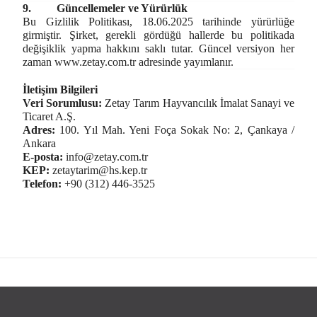
9.
Güncellemeler ve Yürürlük
Bu Gizlilik Politikası, 18.06.2025 tarihinde yürürlüğe
girmiştir. Şirket, gerekli gördüğü hallerde bu politikada
değişiklik yapma hakkını saklı tutar. Güncel versiyon her
zaman
www.zetay.com.tr
adresinde yayımlanır.
İletişim Bilgileri
Veri Sorumlusu:
Zetay Tarım Hayvancılık İmalat Sanayi ve
Ticaret A.Ş.
Adres:
100. Yıl Mah. Yeni Foça Sokak No: 2, Çankaya /
Ankara
E-posta:
info@zetay.com.tr
KEP:
zetaytarim@hs.kep.tr
Telefon:
+90 (312) 446-3525