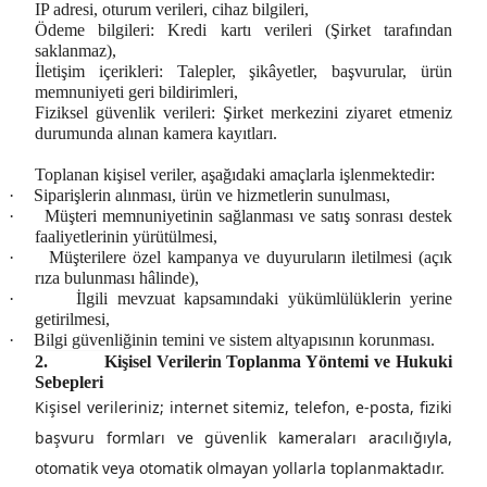
IP adresi, oturum verileri, cihaz bilgileri,
Ödeme bilgileri:
Kredi kartı verileri (Şirket tarafından
saklanmaz),
İletişim içerikleri:
Talepler, şikâyetler, başvurular,
ürün
memnuniyeti geri bildirimleri,
Fiziksel güvenlik verileri:
Şirket merkezini ziyaret etmeniz
durumunda alınan kamera kayıtları.
Toplanan kişisel veriler, aşağıdaki amaçlarla işlenmektedir:
·
Siparişlerin alınması, ürün ve hizmetlerin sunulması,
·
Müşteri memnuniyetinin sağlanması ve satış sonrası destek
faaliyetlerinin yürütülmesi,
·
Müşterilere özel kampanya ve duyuruların iletilmesi (açık
rıza bulunması hâlinde),
·
İlgili mevzuat kapsamındaki yükümlülüklerin yerine
getirilmesi,
·
Bilgi güvenliğinin temini ve sistem altyapısının korunması.
2.
Kişisel Verilerin Toplanma Yöntemi ve Hukuki
Sebepleri
Kişisel verileriniz; internet sitemiz, telefon, e-posta, fiziki
başvuru formları ve güvenlik kameraları aracılığıyla,
otomatik veya otomatik olmayan yollarla toplanmaktadır.