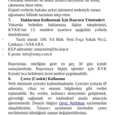
Otomatik sistemler ile analiz sonucu aleyhinize bir sonuç
çıkmasına itiraz etme,
Kişisel verilerin hukuka aykırı işlenmesi nedeniyle zarara
uğramanız hâlinde tazminat talep etme.
7.
Haklarınızı Kullanmak İçin Başvuru Yöntemleri
Yukarıda belirtilen haklarınıza ilişkin taleplerinizi,
KVKK'nın 13. maddesi uyarınca aşağıdaki yollarla
iletebilirsiniz:
·
Yazılı olarak: 100. Yıl Mah. Yeni Foça Sokak No:2,
Çankaya / ANKARA
·
KEP adresimiz:
zetaytarim@hs.kep.tr
·
E-posta:
info@zetay.com.tr
Başvurular, niteliğine göre en geç 30 gün içinde
sonuçlandırılır. Başvuruya ilişkin işlemler için KVK
Kurulu’nca belirlenen ücret tarifesi uygulanabilir.
8.
Çerez (Cookie) Kullanımı
Web sitemizde çerezler kullanılmaktadır. Çerezler yoluyla IP
adresiniz, cihaz ve oturum bilgileriniz gibi veriler
toplanabilir. Bu veriler, kullanıcı deneyimini geliştirmek,
güvenliği sağlamak ve istatistiksel analiz amacıyla
Çerez Politikası
işlenmektedir. Detaylı bilgiye
sayfamızdan
ulaşabilirsiniz. Tarayıcı ayarlarınız üzerinden çerez
tercihlerinizi dilediğiniz zaman değiştirebilirsiniz.