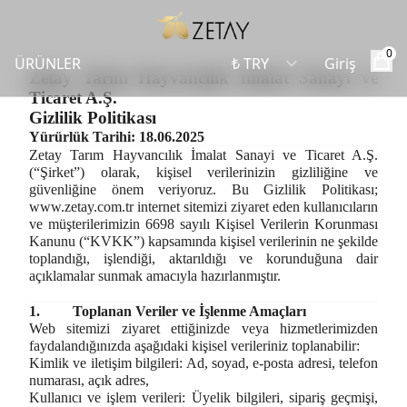
0
ÜRÜNLER
Giriş
Zetay Tarım Hayvancılık İmalat Sanayi ve
Ticaret A.Ş.
Gizlilik Politikası
Yürürlük Tarihi: 18.06.2025
Zetay Tarım Hayvancılık İmalat Sanayi ve Ticaret A.Ş.
(“Şirket”) olarak, kişisel verilerinizin gizliliğine ve
güvenliğine önem veriyoruz. Bu Gizlilik Politikası;
www.zetay.com.tr
internet sitemizi ziyaret eden kullanıcıların
ve müşterilerimizin 6698 sayılı Kişisel Verilerin Korunması
Kanunu (“KVKK”) kapsamında kişisel verilerinin ne şekilde
toplandığı, işlendiği, aktarıldığı ve korunduğuna dair
açıklamalar sunmak amacıyla hazırlanmıştır.
1.
Toplanan Veriler ve İşlenme Amaçları
Web sitemizi ziyaret ettiğinizde veya hizmetlerimizden
faydalandığınızda aşağıdaki kişisel verileriniz toplanabilir:
Kimlik ve iletişim bilgileri:
Ad, soyad, e-posta adresi, telefon
numarası, açık adres,
Kullanıcı ve işlem verileri:
Üyelik bilgileri, sipariş geçmişi,