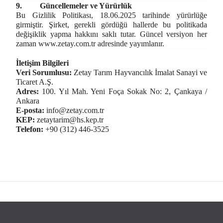
9.
Güncellemeler ve Yürürlük
Bu Gizlilik Politikası, 18.06.2025 tarihinde yürürlüğe
girmiştir. Şirket, gerekli gördüğü hallerde bu politikada
değişiklik yapma hakkını saklı tutar. Güncel versiyon her
zaman
www.zetay.com.tr
adresinde yayımlanır.
İletişim Bilgileri
Veri Sorumlusu:
Zetay Tarım Hayvancılık İmalat Sanayi ve
Ticaret A.Ş.
Adres:
100. Yıl Mah. Yeni Foça Sokak No: 2, Çankaya /
Ankara
E-posta:
info@zetay.com.tr
KEP:
zetaytarim@hs.kep.tr
Telefon:
+90 (312) 446-3525