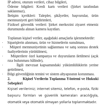
IP adresi, oturum verileri, cihaz bilgileri,
Ödeme bilgileri:
Kredi kartı verileri (Şirket tarafından
saklanmaz),
İletişim içerikleri:
Talepler, şikâyetler, başvurular,
ürün
memnuniyeti geri bildirimleri,
Fiziksel güvenlik verileri:
Şirket merkezini ziyaret etmeniz
durumunda alınan kamera kayıtları.
Toplanan kişisel veriler, aşağıdaki amaçlarla işlenmektedir:
·
Siparişlerin alınması, ürün ve hizmetlerin sunulması,
·
Müşteri memnuniyetinin sağlanması ve satış sonrası destek
faaliyetlerinin yürütülmesi,
·
Müşterilere özel kampanya ve duyuruların iletilmesi (açık
rıza bulunması hâlinde),
·
İlgili mevzuat kapsamındaki yükümlülüklerin yerine
getirilmesi,
·
Bilgi güvenliğinin temini ve sistem altyapısının korunması.
2.
Kişisel Verilerin Toplanma Yöntemi ve Hukuki
Sebepleri
Kişisel verileriniz; internet sitemiz, telefon, e-posta, fiziki
başvuru formları ve güvenlik kameraları aracılığıyla,
otomatik veya otomatik olmayan yollarla toplanmaktadır.