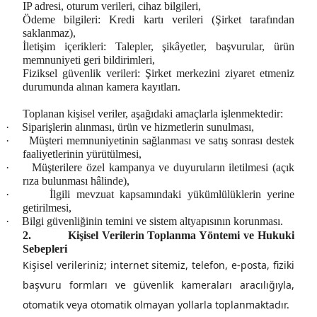
IP adresi, oturum verileri, cihaz bilgileri,
Ödeme bilgileri:
Kredi kartı verileri (Şirket tarafından
saklanmaz),
İletişim içerikleri:
Talepler, şikâyetler, başvurular,
ürün
memnuniyeti geri bildirimleri,
Fiziksel güvenlik verileri:
Şirket merkezini ziyaret etmeniz
durumunda alınan kamera kayıtları.
Toplanan kişisel veriler, aşağıdaki amaçlarla işlenmektedir:
·
Siparişlerin alınması, ürün ve hizmetlerin sunulması,
·
Müşteri memnuniyetinin sağlanması ve satış sonrası destek
faaliyetlerinin yürütülmesi,
·
Müşterilere özel kampanya ve duyuruların iletilmesi (açık
rıza bulunması hâlinde),
·
İlgili mevzuat kapsamındaki yükümlülüklerin yerine
getirilmesi,
·
Bilgi güvenliğinin temini ve sistem altyapısının korunması.
2.
Kişisel Verilerin Toplanma Yöntemi ve Hukuki
Sebepleri
Kişisel verileriniz; internet sitemiz, telefon, e-posta, fiziki
başvuru formları ve güvenlik kameraları aracılığıyla,
otomatik veya otomatik olmayan yollarla toplanmaktadır.