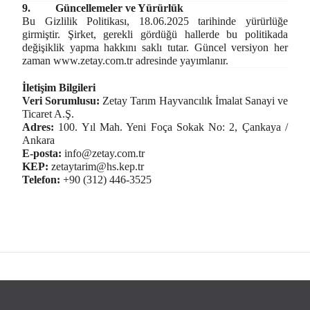
9.
Güncellemeler ve Yürürlük
Bu Gizlilik Politikası, 18.06.2025 tarihinde yürürlüğe
girmiştir. Şirket, gerekli gördüğü hallerde bu politikada
değişiklik yapma hakkını saklı tutar. Güncel versiyon her
zaman
www.zetay.com.tr
adresinde yayımlanır.
İletişim Bilgileri
Veri Sorumlusu:
Zetay Tarım Hayvancılık İmalat Sanayi ve
Ticaret A.Ş.
Adres:
100. Yıl Mah. Yeni Foça Sokak No: 2, Çankaya /
Ankara
E-posta:
info@zetay.com.tr
KEP:
zetaytarim@hs.kep.tr
Telefon:
+90 (312) 446-3525