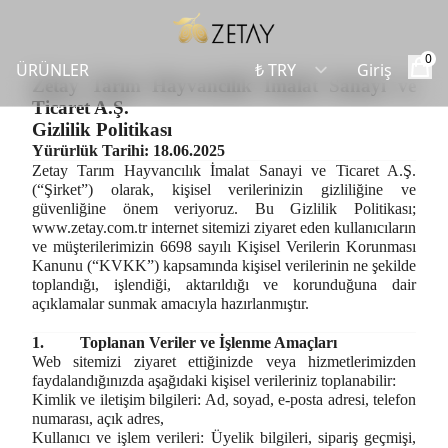
0
ÜRÜNLER
Giriş
Zetay Tarım Hayvancılık İmalat Sanayi ve
Ticaret A.Ş.
Gizlilik Politikası
Yürürlük Tarihi: 18.06.2025
Zetay Tarım Hayvancılık İmalat Sanayi ve Ticaret A.Ş.
(“Şirket”) olarak, kişisel verilerinizin gizliliğine ve
güvenliğine önem veriyoruz. Bu Gizlilik Politikası;
www.zetay.com.tr
internet sitemizi ziyaret eden kullanıcıların
ve müşterilerimizin 6698 sayılı Kişisel Verilerin Korunması
Kanunu (“KVKK”) kapsamında kişisel verilerinin ne şekilde
toplandığı, işlendiği, aktarıldığı ve korunduğuna dair
açıklamalar sunmak amacıyla hazırlanmıştır.
1.
Toplanan Veriler ve İşlenme Amaçları
Web sitemizi ziyaret ettiğinizde veya hizmetlerimizden
faydalandığınızda aşağıdaki kişisel verileriniz toplanabilir:
Kimlik ve iletişim bilgileri:
Ad, soyad, e-posta adresi, telefon
numarası, açık adres,
Kullanıcı ve işlem verileri:
Üyelik bilgileri, sipariş geçmişi,