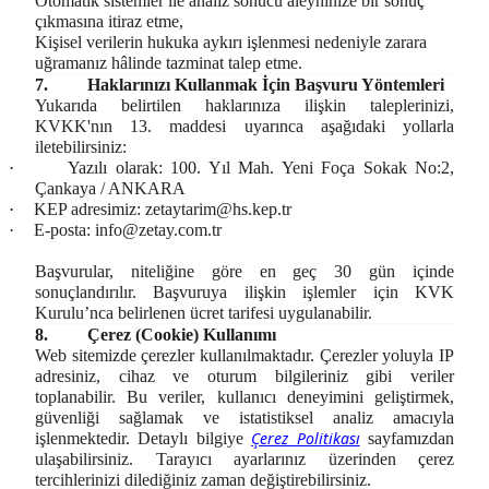
Otomatik sistemler ile analiz sonucu aleyhinize bir sonuç
çıkmasına itiraz etme,
Kişisel verilerin hukuka aykırı işlenmesi nedeniyle zarara
uğramanız hâlinde tazminat talep etme.
7.
Haklarınızı Kullanmak İçin Başvuru Yöntemleri
Yukarıda belirtilen haklarınıza ilişkin taleplerinizi,
KVKK'nın 13. maddesi uyarınca aşağıdaki yollarla
iletebilirsiniz:
·
Yazılı olarak: 100. Yıl Mah. Yeni Foça Sokak No:2,
Çankaya / ANKARA
·
KEP adresimiz:
zetaytarim@hs.kep.tr
·
E-posta:
info@zetay.com.tr
Başvurular, niteliğine göre en geç 30 gün içinde
sonuçlandırılır. Başvuruya ilişkin işlemler için KVK
Kurulu’nca belirlenen ücret tarifesi uygulanabilir.
8.
Çerez (Cookie) Kullanımı
Web sitemizde çerezler kullanılmaktadır. Çerezler yoluyla IP
adresiniz, cihaz ve oturum bilgileriniz gibi veriler
toplanabilir. Bu veriler, kullanıcı deneyimini geliştirmek,
güvenliği sağlamak ve istatistiksel analiz amacıyla
Çerez Politikası
işlenmektedir. Detaylı bilgiye
sayfamızdan
ulaşabilirsiniz. Tarayıcı ayarlarınız üzerinden çerez
tercihlerinizi dilediğiniz zaman değiştirebilirsiniz.