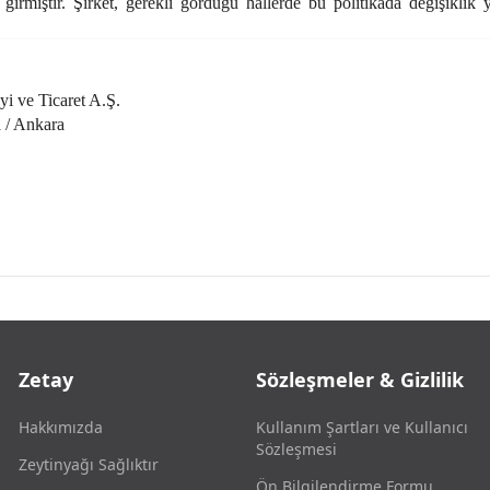
e girmiştir. Şirket, gerekli gördüğü hallerde bu politikada değişikli
i ve Ticaret A.Ş.
 / Ankara
Zetay
Sözleşmeler & Gizlilik
Hakkımızda
Kullanım Şartları ve Kullanıcı
Sözleşmesi
Zeytinyağı Sağlıktır
Ön Bilgilendirme Formu