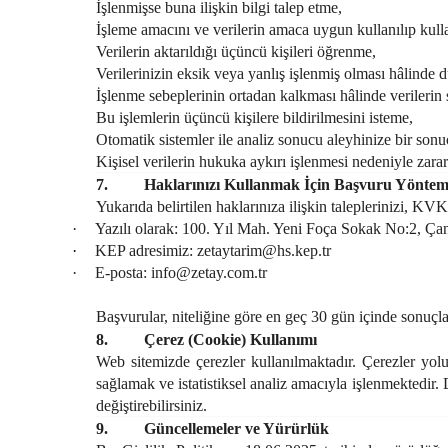
İşlenmişse buna ilişkin bilgi talep etme,
İşleme amacını ve verilerin amaca uygun kullanılıp kul
Verilerin aktarıldığı üçüncü kişileri öğrenme,
Verilerinizin eksik veya yanlış işlenmiş olması hâlinde d
İşlenme sebeplerinin ortadan kalkması hâlinde verilerin 
Bu işlemlerin üçüncü kişilere bildirilmesini isteme,
Otomatik sistemler ile analiz sonucu aleyhinize bir sonu
Kişisel verilerin hukuka aykırı işlenmesi nedeniyle zara
7.
Haklarınızı Kullanmak İçin Başvuru Yöntem
Yukarıda belirtilen haklarınıza ilişkin taleplerinizi, KVK
·
Yazılı olarak: 100. Yıl Mah. Yeni Foça Sokak No:2,
·
KEP adresimiz:
zetaytarim@hs.kep.tr
·
E-posta:
info@zetay.com.tr
Başvurular, niteliğine göre en geç 30 gün içinde sonuçla
8.
Çerez (Cookie) Kullanımı
Web sitemizde çerezler kullanılmaktadır. Çerezler yoluy
sağlamak ve istatistiksel analiz amacıyla işlenmektedir. 
değiştirebilirsiniz.
9.
Güncellemeler ve Yürürlük