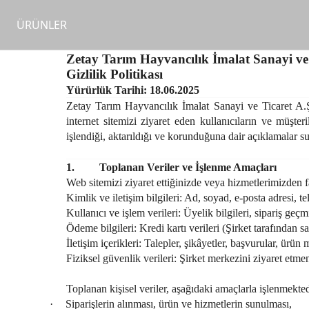
ÜRÜNLER
Zetay Tarım Hayvancılık İmalat Sanayi ve 
Gizlilik Politikası
Yürürlük Tarihi: 18.06.2025
Zetay Tarım Hayvancılık İmalat Sanayi ve Ticaret A.Ş. 
internet sitemizi ziyaret eden kullanıcıların ve müşt
işlendiği, aktarıldığı ve korunduğuna dair açıklamalar s
1.
Toplanan Veriler ve İşlenme Amaçları
Web sitemizi ziyaret ettiğinizde veya hizmetlerimizden fa
Kimlik ve iletişim bilgileri:
Ad, soyad, e-posta adresi, te
Kullanıcı ve işlem verileri:
Üyelik bilgileri, sipariş geçmiş
Ödeme bilgileri:
Kredi kartı verileri (Şirket tarafından 
İletişim içerikleri:
Talepler, şikâyetler, başvurular,
ürün m
Fiziksel güvenlik verileri:
Şirket merkezini ziyaret etme
Toplanan kişisel veriler, aşağıdaki amaçlarla işlenmekted
·
Siparişlerin alınması, ürün ve hizmetlerin sunulması,