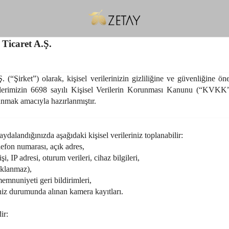
Ticaret A.Ş.
(“Şirket”) olarak, kişisel verilerinizin gizliliğine ve güvenliğine ön
erilerimizin 6698 sayılı Kişisel Verilerin Korunması Kanunu (“KVKK”)
unmak amacıyla hazırlanmıştır.
ydalandığınızda aşağıdaki kişisel verileriniz toplanabilir:
lefon numarası, açık adres,
i, IP adresi, oturum verileri, cihaz bilgileri,
saklanmaz),
emnuniyeti geri bildirimleri,
niz durumunda alınan kamera kayıtları.
ir: