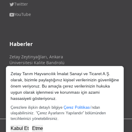
Twitter
YouTube
Haberler
Zetay Zeytinyağları, Ankara
Üniversitesi Kalite Bandrolü
ile Tescillidir!
Zetay Tarım Hayvancılık İmalat Sanayi ve Ticaret A.Ş.
olarak, bizimle paylaştığınız kişisel verilerinizin güvenliğine
önem veriyoruz. Bu amaçla çerez verilerinizin hukuka
uygun olarak işlenmesi ve korunması için azami
Gate of Tec Resmi Distribütörüdür.
hassasiyeti gösteriyoruz.
https://www.productoturco.com/
Çerezlere ilişkin detaylı bilgiye
Çerez Politikası
’ndan
ulaşabilirsiniz. “Çerez Ayarlarını Yapılandır” bölümünden
tercihlerinizi yönetebilirsiniz.
Kabul Et
Etme
Copyright © 2025
Zetay
Tüm hakları saklıdır