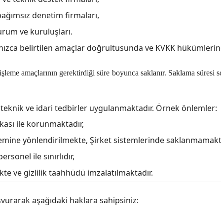
bağımsız denetim firmaları,
urum ve kuruluşları.
i yalnızca belirtilen amaçlar doğrultusunda ve KVKK hükümleri
 ve işleme amaçlarının gerektirdiği süre boyunca saklanır. Saklama süre
a
teknik ve idari tedbirler
uygulanmaktadır. Örnek önlemler:
ikası ile korunmaktadır,
temine yönlendirilmekte, Şirket sistemlerinde saklanmamakt
ersonel ile sınırlıdır,
kte ve gizlilik taahhüdü imzalatılmaktadır.
vurarak aşağıdaki haklara sahipsiniz: