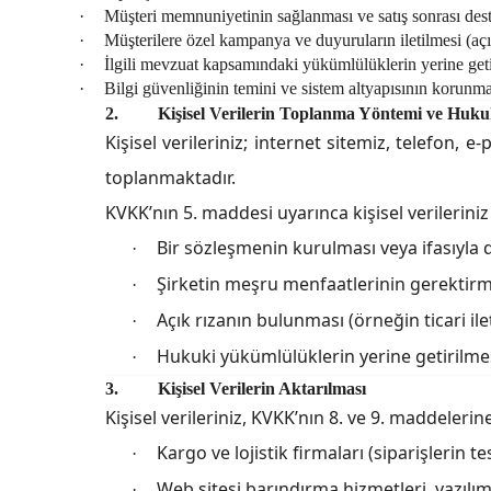
·
Müşteri memnuniyetinin sağlanması ve satış sonrası deste
·
Müşterilere özel kampanya ve duyuruların iletilmesi (açı
·
İlgili mevzuat kapsamındaki yükümlülüklerin yerine geti
·
Bilgi güvenliğinin temini ve sistem altyapısının korunma
2.
Kişisel Verilerin Toplanma Yöntemi ve Huku
Kişisel verileriniz; internet sitemiz, telefon,
toplanmaktadır.
KVKK’nın 5. maddesi uyarınca kişisel verilerini
Bir sözleşmenin kurulması veya ifasıyla d
·
Şirketin meşru menfaatlerinin gerektirm
·
Açık rızanın bulunması (örneğin ticari ilet
·
Hukuki yükümlülüklerin yerine getirilmes
·
3.
Kişisel Verilerin Aktarılması
Kişisel verileriniz,
KVKK’nın 8. ve 9. maddelerin
Kargo ve lojistik firmaları (siparişlerin tes
·
Web sitesi barındırma hizmetleri, yazılım
·