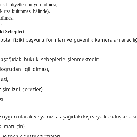
k faaliyetlerinin yürütülmesi,
k rıza bulunması hâlinde),
rilmesi,
sı.
ki Sebepleri
 e-posta, fiziki başvuru formları ve güvenlik kameraları aracı
z aşağıdaki hukuki sebeplerle işlenmektedir:
oğrudan ilgili olması,
esi,
işim izni, çerezler),
i.
e uygun olarak
ve yalnızca aşağıdaki kişi veya kuruluşlarla sın
limatı için),
 ve teknik destek firmaları,