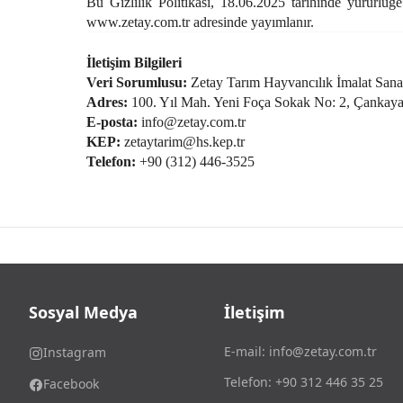
Bu Gizlilik Politikası, 18.06.2025 tarihinde yürürlüğ
www.zetay.com.tr
adresinde yayımlanır.
İletişim Bilgileri
Veri Sorumlusu:
Zetay Tarım Hayvancılık İmalat Sanay
Adres:
100. Yıl Mah. Yeni Foça Sokak No: 2, Çankaya
E-posta:
info@zetay.com.tr
KEP:
zetaytarim@hs.kep.tr
Telefon:
+90 (312) 446-3525
Sosyal Medya
İletişim
E-mail:
info@zetay.com.tr
Instagram
Telefon:
+90 312 446 35 25
Facebook