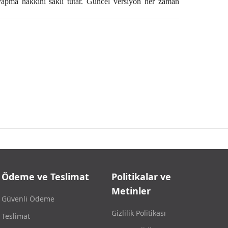
k yapma hakkını saklı tutar. Güncel versiyon her zaman
Ödeme ve Teslimat
Politikalar ve
Metinler
Güvenli Ödeme
Gizlilik Politikası
Teslimat