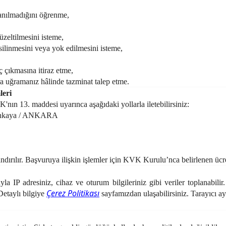
lanılmadığını öğrenme,
üzeltilmesini isteme,
silinmesini veya yok edilmesini isteme,
ç çıkmasına itiraz etme,
ra uğramanız hâlinde tazminat talep etme.
leri
K'nın 13. maddesi uyarınca aşağıdaki yollarla iletebilirsiniz:
 Çankaya / ANKARA
ndırılır. Başvuruya ilişkin işlemler için KVK Kurulu’nca belirlenen ücret
la IP adresiniz, cihaz ve oturum bilgileriniz gibi veriler toplanabilir.
Çerez Politikası
Detaylı bilgiye
sayfamızdan ulaşabilirsiniz. Tarayıcı ay