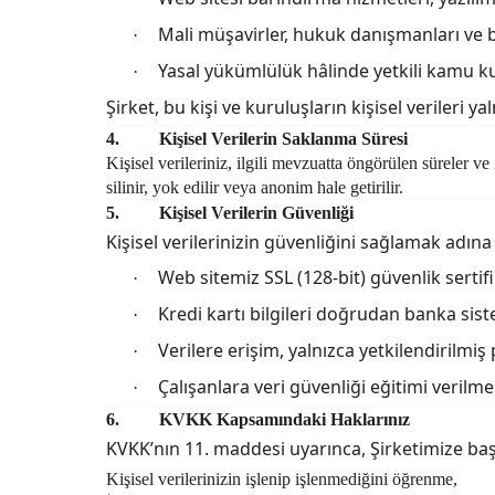
Mali müşavirler, hukuk danışmanları ve 
·
Yasal yükümlülük hâlinde yetkili kamu k
·
Şirket, bu kişi ve kuruluşların kişisel veriler
4.
Kişisel Verilerin Saklanma Süresi
Kişisel verileriniz, ilgili mevzuatta öngörülen süreler
silinir, yok edilir veya anonim hale getirilir.
5.
Kişisel Verilerin Güvenliği
Kişisel verilerinizin güvenliğini sağlamak adın
Web sitemiz SSL (128-bit) güvenlik sertif
·
Kredi kartı bilgileri doğrudan banka sis
·
Verilere erişim, yalnızca yetkilendirilmiş p
·
Çalışanlara veri güvenliği eğitimi verilme
·
6.
KVKK Kapsamındaki Haklarınız
KVKK’nın 11. maddesi uyarınca, Şirketimize baş
Kişisel verilerinizin işlenip işlenmediğini öğrenme,