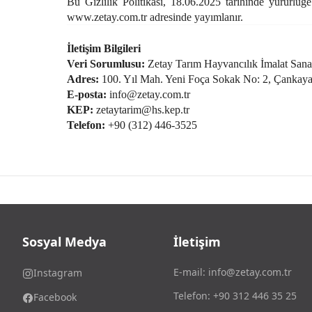
Bu Gizlilik Politikası, 18.06.2025 tarihinde yürürlüğ
www.zetay.com.tr
adresinde yayımlanır.
İletişim Bilgileri
Veri Sorumlusu:
Zetay Tarım Hayvancılık İmalat Sanay
Adres:
100. Yıl Mah. Yeni Foça Sokak No: 2, Çankaya
E-posta:
info@zetay.com.tr
KEP:
zetaytarim@hs.kep.tr
Telefon:
+90 (312) 446-3525
Sosyal Medya
İletişim
E-mail:
info@zetay.com.tr
Instagram
Telefon:
+90 312 446 35 25
Facebook