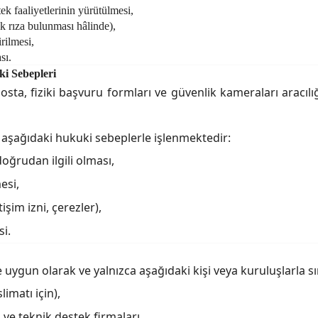
k faaliyetlerinin yürütülmesi,
k rıza bulunması hâlinde),
rilmesi,
sı.
ki Sebepleri
 e-posta, fiziki başvuru formları ve güvenlik kameraları aracı
z aşağıdaki hukuki sebeplerle işlenmektedir:
oğrudan ilgili olması,
esi,
işim izni, çerezler),
i.
e uygun olarak
ve yalnızca aşağıdaki kişi veya kuruluşlarla sın
limatı için),
 ve teknik destek firmaları,