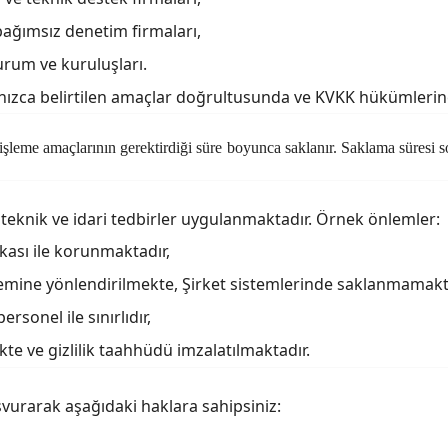
bağımsız denetim firmaları,
urum ve kuruluşları.
i yalnızca belirtilen amaçlar doğrultusunda ve KVKK hükümleri
 ve işleme amaçlarının gerektirdiği süre boyunca saklanır. Saklama süre
a
teknik ve idari tedbirler
uygulanmaktadır. Örnek önlemler:
ikası ile korunmaktadır,
temine yönlendirilmekte, Şirket sistemlerinde saklanmamakt
ersonel ile sınırlıdır,
kte ve gizlilik taahhüdü imzalatılmaktadır.
vurarak aşağıdaki haklara sahipsiniz: