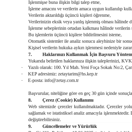
İşlenmişse buna ilişkin bilgi talep etme,
İşleme amacını ve verilerin amaca uygun kullanılıp kul
Verilerin aktarıldığı üçüncü kişileri öğrenme,
Verilerinizin eksik veya yanlış işlenmiş olması hâlinde d
İşlenme sebeplerinin ortadan kalkması hâlinde verilerin 
Bu işlemlerin üçüncü kişilere bildirilmesini isteme,
Otomatik sistemler ile analiz sonucu aleyhinize bir sonu
Kişisel verilerin hukuka aykırı işlenmesi nedeniyle zara
7.
Haklarınızı Kullanmak İçin Başvuru Yöntem
Yukarıda belirtilen haklarınıza ilişkin taleplerinizi, KVK
·
Yazılı olarak: 100. Yıl Mah. Yeni Foça Sokak No:2,
·
KEP adresimiz:
zetaytarim@hs.kep.tr
·
E-posta:
info@zetay.com.tr
Başvurular, niteliğine göre en geç 30 gün içinde sonuçla
8.
Çerez (Cookie) Kullanımı
Web sitemizde çerezler kullanılmaktadır. Çerezler yoluy
sağlamak ve istatistiksel analiz amacıyla işlenmektedir. 
değiştirebilirsiniz.
9.
Güncellemeler ve Yürürlük