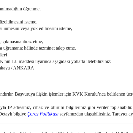
lanılmadığını öğrenme,
üzeltilmesini isteme,
silinmesini veya yok edilmesini isteme,
ç çıkmasına itiraz etme,
ra uğramanız hâlinde tazminat talep etme.
leri
K'nın 13. maddesi uyarınca aşağıdaki yollarla iletebilirsiniz:
 Çankaya / ANKARA
ndırılır. Başvuruya ilişkin işlemler için KVK Kurulu’nca belirlenen ücret
la IP adresiniz, cihaz ve oturum bilgileriniz gibi veriler toplanabilir.
Çerez Politikası
Detaylı bilgiye
sayfamızdan ulaşabilirsiniz. Tarayıcı ay