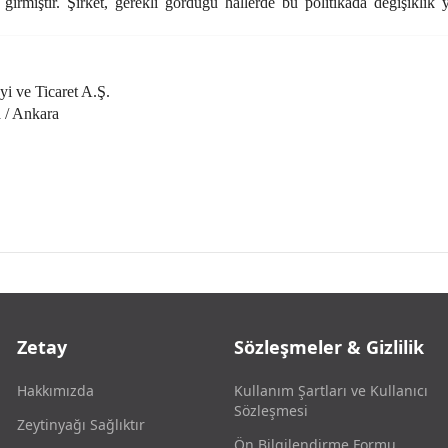
e girmiştir. Şirket, gerekli gördüğü hallerde bu politikada değişikli
i ve Ticaret A.Ş.
 / Ankara
Zetay
Sözleşmeler & Gizlilik
Hakkımızda
Kullanım Şartları ve Kullanıcı
Sözleşmesi
Zeytinyağı Sağlıktır
Ön Bilgilendirme Formu