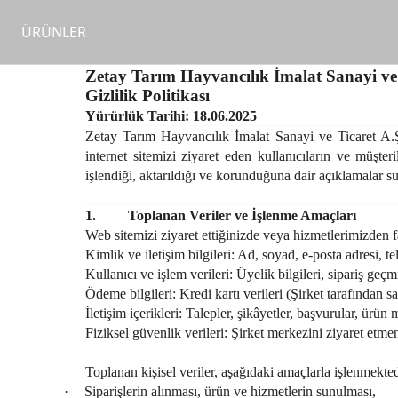
ÜRÜNLER
Zetay Tarım Hayvancılık İmalat Sanayi ve 
Gizlilik Politikası
Yürürlük Tarihi: 18.06.2025
Zetay Tarım Hayvancılık İmalat Sanayi ve Ticaret A.Ş. 
internet sitemizi ziyaret eden kullanıcıların ve müşt
işlendiği, aktarıldığı ve korunduğuna dair açıklamalar s
1.
Toplanan Veriler ve İşlenme Amaçları
Web sitemizi ziyaret ettiğinizde veya hizmetlerimizden fa
Kimlik ve iletişim bilgileri:
Ad, soyad, e-posta adresi, te
Kullanıcı ve işlem verileri:
Üyelik bilgileri, sipariş geçmiş
Ödeme bilgileri:
Kredi kartı verileri (Şirket tarafından 
İletişim içerikleri:
Talepler, şikâyetler, başvurular,
ürün m
Fiziksel güvenlik verileri:
Şirket merkezini ziyaret etme
Toplanan kişisel veriler, aşağıdaki amaçlarla işlenmekted
·
Siparişlerin alınması, ürün ve hizmetlerin sunulması,