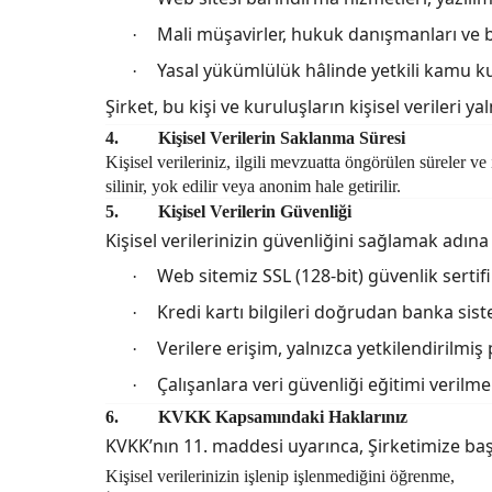
Mali müşavirler, hukuk danışmanları ve 
·
Yasal yükümlülük hâlinde yetkili kamu k
·
Şirket, bu kişi ve kuruluşların kişisel veriler
4.
Kişisel Verilerin Saklanma Süresi
Kişisel verileriniz, ilgili mevzuatta öngörülen süreler
silinir, yok edilir veya anonim hale getirilir.
5.
Kişisel Verilerin Güvenliği
Kişisel verilerinizin güvenliğini sağlamak adın
Web sitemiz SSL (128-bit) güvenlik sertif
·
Kredi kartı bilgileri doğrudan banka sis
·
Verilere erişim, yalnızca yetkilendirilmiş p
·
Çalışanlara veri güvenliği eğitimi verilme
·
6.
KVKK Kapsamındaki Haklarınız
KVKK’nın 11. maddesi uyarınca, Şirketimize baş
Kişisel verilerinizin işlenip işlenmediğini öğrenme,