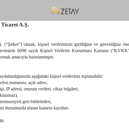
Ticaret A.Ş.
(“Şirket”) olarak, kişisel verilerinizin gizliliğine ve güvenliğine ön
erilerimizin 6698 sayılı Kişisel Verilerin Korunması Kanunu (“KVKK”)
unmak amacıyla hazırlanmıştır.
ydalandığınızda aşağıdaki kişisel verileriniz toplanabilir:
lefon numarası, açık adres,
i, IP adresi, oturum verileri, cihaz bilgileri,
saklanmaz),
emnuniyeti geri bildirimleri,
niz durumunda alınan kamera kayıtları.
ir: