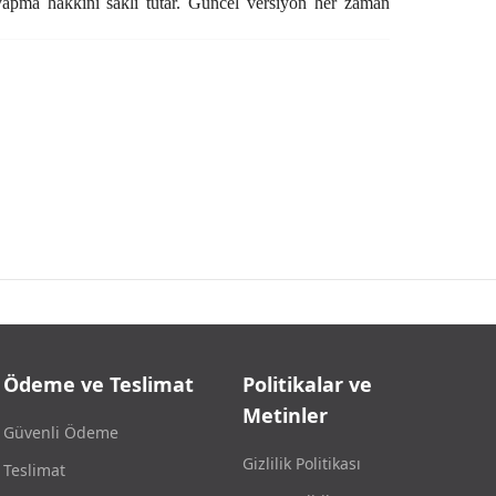
k yapma hakkını saklı tutar. Güncel versiyon her zaman
Ödeme ve Teslimat
Politikalar ve
Metinler
Güvenli Ödeme
Gizlilik Politikası
Teslimat