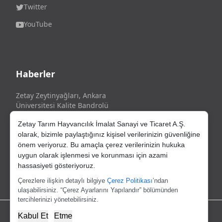
Twitter
YouTube
Haberler
Zetay Zeytinyağları, Ankara
Üniversitesi Kalite Bandrolü
ile Tescillidir!
Zetay Tarım Hayvancılık İmalat Sanayi ve Ticaret A.Ş.
olarak, bizimle paylaştığınız kişisel verilerinizin güvenliğine
önem veriyoruz. Bu amaçla çerez verilerinizin hukuka
uygun olarak işlenmesi ve korunması için azami
Gate of Tec Resmi Distribütörüdür.
hassasiyeti gösteriyoruz.
https://www.productoturco.com/
Çerezlere ilişkin detaylı bilgiye
Çerez Politikası
’ndan
ulaşabilirsiniz. “Çerez Ayarlarını Yapılandır” bölümünden
tercihlerinizi yönetebilirsiniz.
Kabul Et
Etme
Copyright © 2025
Zetay
Tüm hakları saklıdır