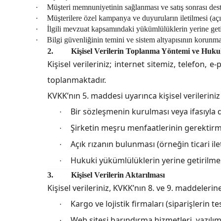
·
Müşteri memnuniyetinin sağlanması ve satış sonrası deste
·
Müşterilere özel kampanya ve duyuruların iletilmesi (açı
·
İlgili mevzuat kapsamındaki yükümlülüklerin yerine geti
·
Bilgi güvenliğinin temini ve sistem altyapısının korunma
2.
Kişisel Verilerin Toplanma Yöntemi ve Huku
Kişisel verileriniz; internet sitemiz, telefon,
toplanmaktadır.
KVKK’nın 5. maddesi uyarınca kişisel verilerini
Bir sözleşmenin kurulması veya ifasıyla d
·
Şirketin meşru menfaatlerinin gerektirm
·
Açık rızanın bulunması (örneğin ticari ilet
·
Hukuki yükümlülüklerin yerine getirilmes
·
3.
Kişisel Verilerin Aktarılması
Kişisel verileriniz,
KVKK’nın 8. ve 9. maddelerin
Kargo ve lojistik firmaları (siparişlerin tes
·
Web sitesi barındırma hizmetleri, yazılım
·