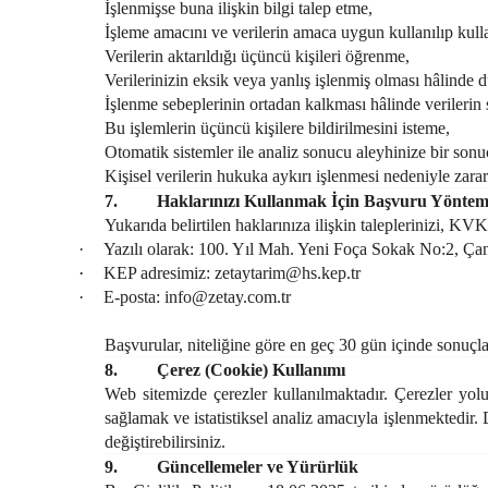
İşlenmişse buna ilişkin bilgi talep etme,
İşleme amacını ve verilerin amaca uygun kullanılıp kul
Verilerin aktarıldığı üçüncü kişileri öğrenme,
Verilerinizin eksik veya yanlış işlenmiş olması hâlinde d
İşlenme sebeplerinin ortadan kalkması hâlinde verilerin 
Bu işlemlerin üçüncü kişilere bildirilmesini isteme,
Otomatik sistemler ile analiz sonucu aleyhinize bir sonu
Kişisel verilerin hukuka aykırı işlenmesi nedeniyle zara
7.
Haklarınızı Kullanmak İçin Başvuru Yöntem
Yukarıda belirtilen haklarınıza ilişkin taleplerinizi, KVK
·
Yazılı olarak: 100. Yıl Mah. Yeni Foça Sokak No:2,
·
KEP adresimiz:
zetaytarim@hs.kep.tr
·
E-posta:
info@zetay.com.tr
Başvurular, niteliğine göre en geç 30 gün içinde sonuçla
8.
Çerez (Cookie) Kullanımı
Web sitemizde çerezler kullanılmaktadır. Çerezler yoluy
sağlamak ve istatistiksel analiz amacıyla işlenmektedir. 
değiştirebilirsiniz.
9.
Güncellemeler ve Yürürlük