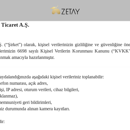
Ticaret A.Ş.
(“Şirket”) olarak, kişisel verilerinizin gizliliğine ve güvenliğine ön
erilerimizin 6698 sayılı Kişisel Verilerin Korunması Kanunu (“KVKK”)
unmak amacıyla hazırlanmıştır.
ydalandığınızda aşağıdaki kişisel verileriniz toplanabilir:
lefon numarası, açık adres,
i, IP adresi, oturum verileri, cihaz bilgileri,
saklanmaz),
emnuniyeti geri bildirimleri,
niz durumunda alınan kamera kayıtları.
ir: