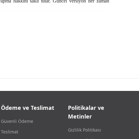
k yapma hakkını saklı tutar. Güncel versiyon her zaman
Ödeme ve Teslimat
Politikalar ve
Metinler
Güvenli Ödeme
Gizlilik Politikası
Teslimat