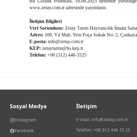
Bu Gizlilik Politikası, 18.06.2025 tarihinde yürürlüğ
www.zetay.com.tr
adresinde yayımlanır.
İletişim Bilgileri
Veri Sorumlusu:
Zetay Tarım Hayvancılık İmalat Sanay
Adres:
100. Yıl Mah. Yeni Foça Sokak No: 2, Çankaya
E-posta:
info@zetay.com.tr
KEP:
zetaytarim@hs.kep.tr
Telefon:
+90 (312) 446-3525
Sosyal Medya
İletişim
E-mail:
info@zetay.com.tr
Instagram
Telefon:
+90 312 446 35 25
Facebook