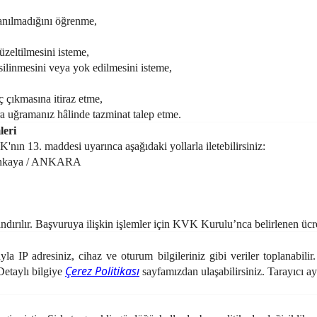
lanılmadığını öğrenme,
üzeltilmesini isteme,
silinmesini veya yok edilmesini isteme,
ç çıkmasına itiraz etme,
ra uğramanız hâlinde tazminat talep etme.
leri
K'nın 13. maddesi uyarınca aşağıdaki yollarla iletebilirsiniz:
 Çankaya / ANKARA
ndırılır. Başvuruya ilişkin işlemler için KVK Kurulu’nca belirlenen ücret
la IP adresiniz, cihaz ve oturum bilgileriniz gibi veriler toplanabilir.
Çerez Politikası
Detaylı bilgiye
sayfamızdan ulaşabilirsiniz. Tarayıcı ay