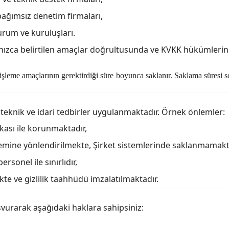
bağımsız denetim firmaları,
urum ve kuruluşları.
i yalnızca belirtilen amaçlar doğrultusunda ve KVKK hükümleri
 ve işleme amaçlarının gerektirdiği süre boyunca saklanır. Saklama süre
a
teknik ve idari tedbirler
uygulanmaktadır. Örnek önlemler:
ikası ile korunmaktadır,
temine yönlendirilmekte, Şirket sistemlerinde saklanmamakt
ersonel ile sınırlıdır,
kte ve gizlilik taahhüdü imzalatılmaktadır.
vurarak aşağıdaki haklara sahipsiniz: