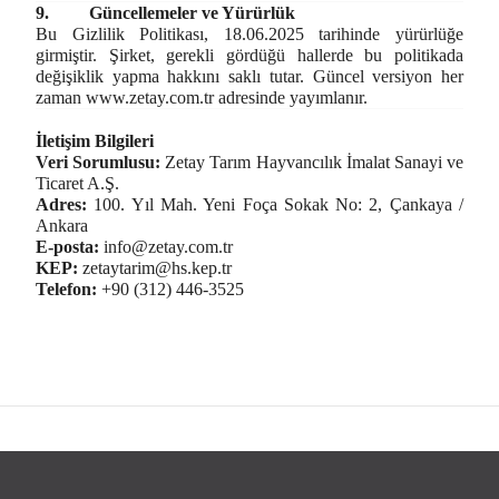
9.
Güncellemeler ve Yürürlük
Bu Gizlilik Politikası, 18.06.2025 tarihinde yürürlüğe
girmiştir. Şirket, gerekli gördüğü hallerde bu politikada
değişiklik yapma hakkını saklı tutar. Güncel versiyon her
zaman
www.zetay.com.tr
adresinde yayımlanır.
İletişim Bilgileri
Veri Sorumlusu:
Zetay Tarım Hayvancılık İmalat Sanayi ve
Ticaret A.Ş.
Adres:
100. Yıl Mah. Yeni Foça Sokak No: 2, Çankaya /
Ankara
E-posta:
info@zetay.com.tr
KEP:
zetaytarim@hs.kep.tr
Telefon:
+90 (312) 446-3525