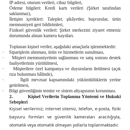
IP adresi, oturum verileri, cihaz bilgileri,
Ödeme bilgileri:
Kredi kartı verileri (Şirket tarafından
saklanmaz),
İletişim içerikleri:
Talepler, şikâyetler, başvurular,
ürün
memnuniyeti geri bildirimleri,
Fiziksel güvenlik verileri:
Şirket merkezini ziyaret etmeniz
durumunda alınan kamera kayıtları.
Toplanan kişisel veriler, aşağıdaki amaçlarla işlenmektedir:
·
Siparişlerin alınması, ürün ve hizmetlerin sunulması,
·
Müşteri memnuniyetinin sağlanması ve satış sonrası destek
faaliyetlerinin yürütülmesi,
·
Müşterilere özel kampanya ve duyuruların iletilmesi (açık
rıza bulunması hâlinde),
·
İlgili mevzuat kapsamındaki yükümlülüklerin yerine
getirilmesi,
·
Bilgi güvenliğinin temini ve sistem altyapısının korunması.
2.
Kişisel Verilerin Toplanma Yöntemi ve Hukuki
Sebepleri
Kişisel verileriniz; internet sitemiz, telefon, e-posta, fiziki
başvuru formları ve güvenlik kameraları aracılığıyla,
otomatik veya otomatik olmayan yollarla toplanmaktadır.