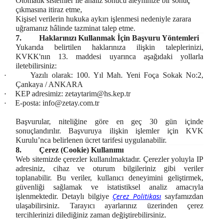
Otomatik sistemler ile analiz sonucu aleyhinize bir sonuç
çıkmasına itiraz etme,
Kişisel verilerin hukuka aykırı işlenmesi nedeniyle zarara
uğramanız hâlinde tazminat talep etme.
7.
Haklarınızı Kullanmak İçin Başvuru Yöntemleri
Yukarıda belirtilen haklarınıza ilişkin taleplerinizi,
KVKK'nın 13. maddesi uyarınca aşağıdaki yollarla
iletebilirsiniz:
·
Yazılı olarak: 100. Yıl Mah. Yeni Foça Sokak No:2,
Çankaya / ANKARA
·
KEP adresimiz:
zetaytarim@hs.kep.tr
·
E-posta:
info@zetay.com.tr
Başvurular, niteliğine göre en geç 30 gün içinde
sonuçlandırılır. Başvuruya ilişkin işlemler için KVK
Kurulu’nca belirlenen ücret tarifesi uygulanabilir.
8.
Çerez (Cookie) Kullanımı
Web sitemizde çerezler kullanılmaktadır. Çerezler yoluyla IP
adresiniz, cihaz ve oturum bilgileriniz gibi veriler
toplanabilir. Bu veriler, kullanıcı deneyimini geliştirmek,
güvenliği sağlamak ve istatistiksel analiz amacıyla
Çerez Politikası
işlenmektedir. Detaylı bilgiye
sayfamızdan
ulaşabilirsiniz. Tarayıcı ayarlarınız üzerinden çerez
tercihlerinizi dilediğiniz zaman değiştirebilirsiniz.