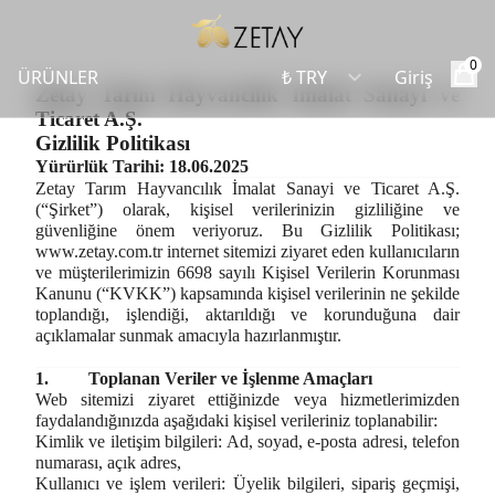
0
ÜRÜNLER
Giriş
Zetay Tarım Hayvancılık İmalat Sanayi ve
Ticaret A.Ş.
Gizlilik Politikası
Yürürlük Tarihi: 18.06.2025
Zetay Tarım Hayvancılık İmalat Sanayi ve Ticaret A.Ş.
(“Şirket”) olarak, kişisel verilerinizin gizliliğine ve
güvenliğine önem veriyoruz. Bu Gizlilik Politikası;
www.zetay.com.tr
internet sitemizi ziyaret eden kullanıcıların
ve müşterilerimizin 6698 sayılı Kişisel Verilerin Korunması
Kanunu (“KVKK”) kapsamında kişisel verilerinin ne şekilde
toplandığı, işlendiği, aktarıldığı ve korunduğuna dair
açıklamalar sunmak amacıyla hazırlanmıştır.
1.
Toplanan Veriler ve İşlenme Amaçları
Web sitemizi ziyaret ettiğinizde veya hizmetlerimizden
faydalandığınızda aşağıdaki kişisel verileriniz toplanabilir:
Kimlik ve iletişim bilgileri:
Ad, soyad, e-posta adresi, telefon
numarası, açık adres,
Kullanıcı ve işlem verileri:
Üyelik bilgileri, sipariş geçmişi,