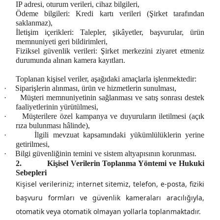
IP adresi, oturum verileri, cihaz bilgileri,
Ödeme bilgileri:
Kredi kartı verileri (Şirket tarafından
saklanmaz),
İletişim içerikleri:
Talepler, şikâyetler, başvurular,
ürün
memnuniyeti geri bildirimleri,
Fiziksel güvenlik verileri:
Şirket merkezini ziyaret etmeniz
durumunda alınan kamera kayıtları.
Toplanan kişisel veriler, aşağıdaki amaçlarla işlenmektedir:
·
Siparişlerin alınması, ürün ve hizmetlerin sunulması,
·
Müşteri memnuniyetinin sağlanması ve satış sonrası destek
faaliyetlerinin yürütülmesi,
·
Müşterilere özel kampanya ve duyuruların iletilmesi (açık
rıza bulunması hâlinde),
·
İlgili mevzuat kapsamındaki yükümlülüklerin yerine
getirilmesi,
·
Bilgi güvenliğinin temini ve sistem altyapısının korunması.
2.
Kişisel Verilerin Toplanma Yöntemi ve Hukuki
Sebepleri
Kişisel verileriniz; internet sitemiz, telefon, e-posta, fiziki
başvuru formları ve güvenlik kameraları aracılığıyla,
otomatik veya otomatik olmayan yollarla toplanmaktadır.