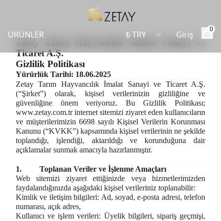
0
ÜRÜNLER
Giriş
Zetay Tarım Hayvancılık İmalat Sanayi ve
Ticaret A.Ş.
Gizlilik Politikası
Yürürlük Tarihi: 18.06.2025
Zetay Tarım Hayvancılık İmalat Sanayi ve Ticaret A.Ş.
(“Şirket”) olarak, kişisel verilerinizin gizliliğine ve
güvenliğine önem veriyoruz. Bu Gizlilik Politikası;
www.zetay.com.tr
internet sitemizi ziyaret eden kullanıcıların
ve müşterilerimizin 6698 sayılı Kişisel Verilerin Korunması
Kanunu (“KVKK”) kapsamında kişisel verilerinin ne şekilde
toplandığı, işlendiği, aktarıldığı ve korunduğuna dair
açıklamalar sunmak amacıyla hazırlanmıştır.
1.
Toplanan Veriler ve İşlenme Amaçları
Web sitemizi ziyaret ettiğinizde veya hizmetlerimizden
faydalandığınızda aşağıdaki kişisel verileriniz toplanabilir:
Kimlik ve iletişim bilgileri:
Ad, soyad, e-posta adresi, telefon
numarası, açık adres,
Kullanıcı ve işlem verileri:
Üyelik bilgileri, sipariş geçmişi,