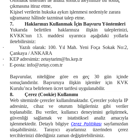
Otomatik sistemler ile analiz sonucu aleyhinize bir sonuç
çıkmasına itiraz etme,
Kişisel verilerin hukuka aykırı işlenmesi nedeniyle zarara
uğramanız hâlinde tazminat talep etme.
7.
Haklarınızı Kullanmak İçin Başvuru Yöntemleri
Yukarıda belirtilen haklarınıza ilişkin taleplerinizi,
KVKK'nın 13. maddesi uyarınca aşağıdaki yollarla
iletebilirsiniz:
·
Yazılı olarak: 100. Yıl Mah. Yeni Foça Sokak No:2,
Çankaya / ANKARA
·
KEP adresimiz:
zetaytarim@hs.kep.tr
·
E-posta:
info@zetay.com.tr
Başvurular, niteliğine göre en geç 30 gün içinde
sonuçlandırılır. Başvuruya ilişkin işlemler için KVK
Kurulu’nca belirlenen ücret tarifesi uygulanabilir.
8.
Çerez (Cookie) Kullanımı
Web sitemizde çerezler kullanılmaktadır. Çerezler yoluyla IP
adresiniz, cihaz ve oturum bilgileriniz gibi veriler
toplanabilir. Bu veriler, kullanıcı deneyimini geliştirmek,
güvenliği sağlamak ve istatistiksel analiz amacıyla
Çerez Politikası
işlenmektedir. Detaylı bilgiye
sayfamızdan
ulaşabilirsiniz. Tarayıcı ayarlarınız üzerinden çerez
tercihlerinizi dilediğiniz zaman değiştirebilirsiniz.