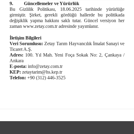
9.
Güncellemeler ve Yürürlük
Bu Gizlilik Politikası, 18.06.2025 tarihinde yürürlüğe
girmiştir. Şirket, gerekli gördüğü hallerde bu politikada
değişiklik yapma hakkını saklı tutar. Güncel versiyon her
zaman
www.zetay.com.tr
adresinde yayımlanır.
İletişim Bilgileri
Veri Sorumlusu:
Zetay Tarım Hayvancılık İmalat Sanayi ve
Ticaret A.Ş.
Adres:
100. Yıl Mah. Yeni Foça Sokak No: 2, Çankaya /
Ankara
E-posta:
info@zetay.com.tr
KEP:
zetaytarim@hs.kep.tr
Telefon:
+90 (312) 446-3525